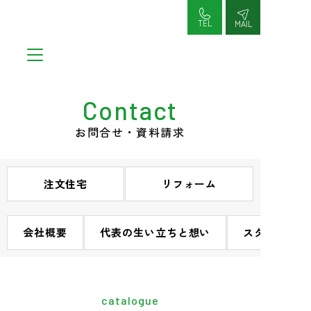
コ
ン
TEL
MAIL
テ
ン
ツ
へ
Contact
ス
キ
お問合せ・資料請求
ッ
プ
注文住宅
リフォーム
会社概要
代表の生い立ちと想い
スタッフ紹介
catalogue