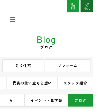
コ
ン
TEL
MAIL
テ
ン
ツ
へ
Blog
ス
キ
ブログ
ッ
プ
注文住宅
リフォーム
要
代表の生い立ちと想い
スタッフ紹介
All
イベント・見学会
ブログ