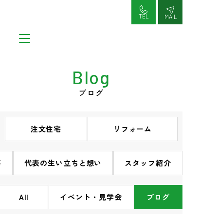
コ
ン
TEL
MAIL
テ
ン
ツ
へ
Blog
ス
キ
ブログ
ッ
プ
注文住宅
リフォーム
要
代表の生い立ちと想い
スタッフ紹介
All
イベント・見学会
ブログ